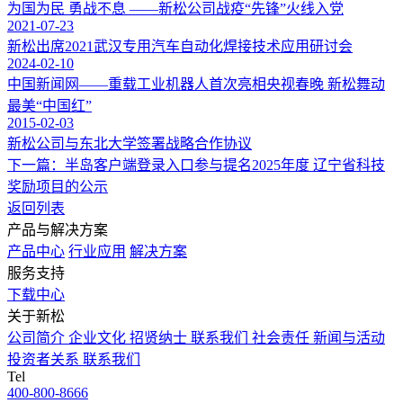
为国为民 勇战不息 ——新松公司战疫“先锋”火线入党
2021-07-23
新松出席2021武汉专用汽车自动化焊接技术应用研讨会
2024-02-10
中国新闻网——重载工业机器人首次亮相央视春晚 新松舞动
最美“中国红”
2015-02-03
新松公司与东北大学签署战略合作协议
下一篇：半岛客户端登录入口参与提名2025年度 辽宁省科技
奖励项目的公示
返回列表
产品与解决方案
产品中心
行业应用
解决方案
服务支持
下载中心
关于新松
公司简介
企业文化
招贤纳士
联系我们
社会责任
新闻与活动
投资者关系
联系我们
Tel
400-800-8666